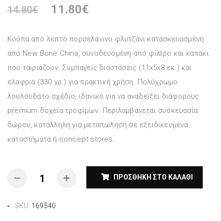
11.80
€
14.80
€
Κούπα από λεπτό πορσελάνινο φλυτζάνι κατασκευασμένη
από New Bone China, συνοδευόμενη από φίλτρο και καπάκι
που ταιριάζουν. Συμπαγείς διαστάσεις (11x5x8 εκ.) και
ελαφριά (330 γρ.) για πρακτική χρήση. Πολύχρωμο
λουλουδάτο σχέδιο, ιδανικό για να αναδείξει διάφορους
premium δοχεία τροφίμων. Περιλαμβάνεται συσκευασία
δώρου, κατάλληλη για μεταπώληση σε εξειδικευμένα
καταστήματα ή concept stores.
ΠΡΟΣΘΉΚΗ ΣΤΟ ΚΑΛΆΘΙ
SKU:
169540