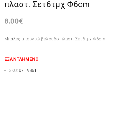
πλαστ. Σετ6τμχ Φ6cm
8.00
€
Μπάλες μπορντώ βελόυδο πλαστ. Σετ6τμχ Φ6cm
ΕΞΑΝΤΛΗΜΈΝΟ
SKU:
07.198611