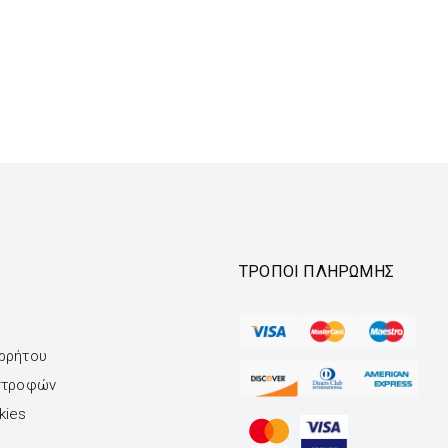
ΤΡΌΠΟΙ ΠΛΗΡΩΜΉΣ
ορρήτου
ιστροφών
kies