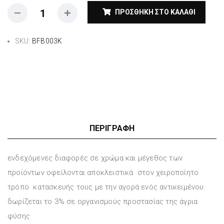
ΠΡΟΣΘΉΚΗ ΣΤΟ ΚΑΛΆΘΙ
SKU:
BFB003K
ΠΕΡΙΓΡΑΦΉ
ενδεχόμενες διαφορές σε χρώμα και μέγεθος των
προϊόντων οφείλονται αποκλειστικά στον χειροποίητο
τρόπο κατασκευής τους με την αγορά ενός αντικειμένου
δωρίζεται το 3% σε οργανισμούς προστασίας της άγρια
φύσης