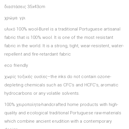
διαστάσεις 35x43cm
χρώμα γρι
υλικό 100% wool-Burel is a traditional Portuguese artisanal
fabric that is 100% wool. It is one of the most resistant
fabric in the world. It is a strong, tight, wear-resistent, water-
repellent and fire-retardant fabric
eco friendly
χωρίς τοξικές ουσίες–the inks do not contain ozone-
depleting chemicals such as CFC’s and HCFC’s, aromatic
hydrocarbons or any volatile solvents.
100% χειροποίητα-handcrafted home products with high-
quality and ecological traditional Portuguese raw-materials
which combine ancient erudition with a contemporary