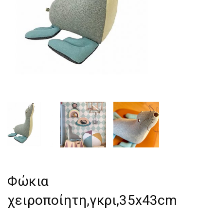
Φώκια
χειροποίητη,γκρι,35x43cm