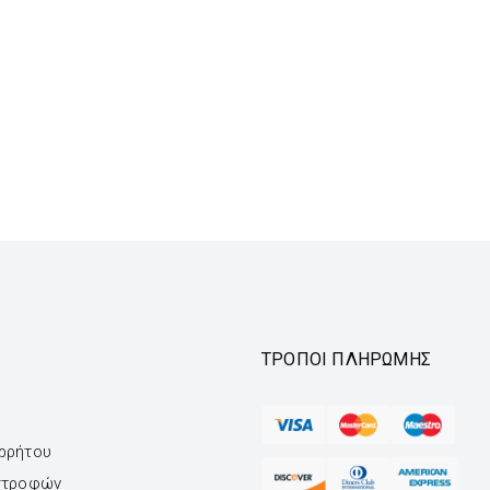
ΤΡΌΠΟΙ ΠΛΗΡΩΜΉΣ
ορρήτου
ιστροφών