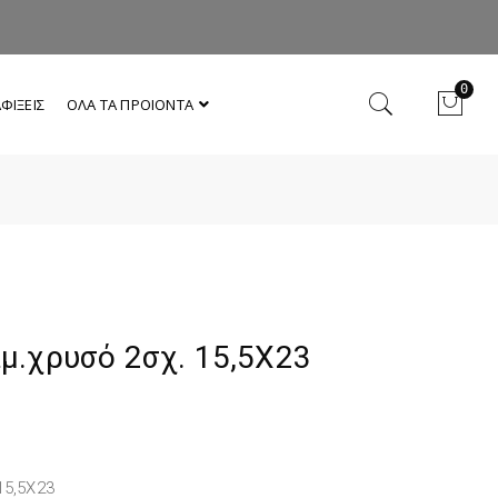
0
ΦΙΞΕΙΣ
ΟΛΑ ΤΑ ΠΡΟΙΟΝΤΑ
αμ.χρυσό 2σχ. 15,5Χ23
15,5Χ23