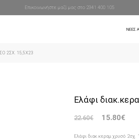
Επικοινωνήστε μαζί μας στο 2341 400 105
ΝΕΕΣ Α
ΣΌ 2ΣΧ. 15,5Χ23
Ελάφι διακ.κερ
15.80
€
22.60
€
Ελάφι διακ.κεραμ.χρυσό 2σχ. 