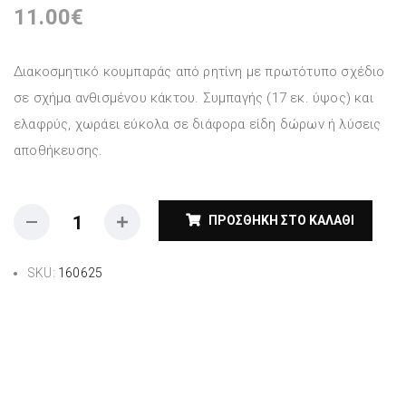
11.00
€
Διακοσμητικό κουμπαράς από ρητίνη με πρωτότυπο σχέδιο
σε σχήμα ανθισμένου κάκτου. Συμπαγής (17 εκ. ύψος) και
ελαφρύς, χωράει εύκολα σε διάφορα είδη δώρων ή λύσεις
αποθήκευσης.
ΠΡΟΣΘΉΚΗ ΣΤΟ ΚΑΛΆΘΙ
SKU:
160625