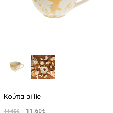
Κούπα billie
11.60
€
14.60
€