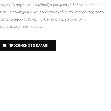
ος σχεδιασμός του συνδυάζει μια φυσική ξύλινη επιφάνεια
ητίνη με πολύχρωμα λουλουδάτα σχέδια, προσφέροντας τόσο
τητα. Ελαφρύ (510 γρ.), ανθεκτικό και εύκολο στην
και διακοσμητική κουζίνα.
ΠΡΟΣΘΉΚΗ ΣΤΟ ΚΑΛΆΘΙ