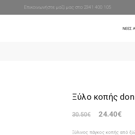
Επικοινωνήστε μαζί μας στο 2341 400 105
ΝΕΕΣ Α
Ξύλο κοπής don
24.40
€
30.50
€
Ξύλινος πάγκος κοπής από ξύλ