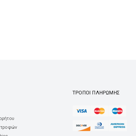
ΤΡΌΠΟΙ ΠΛΗΡΩΜΉΣ
ορρήτου
ιστροφών