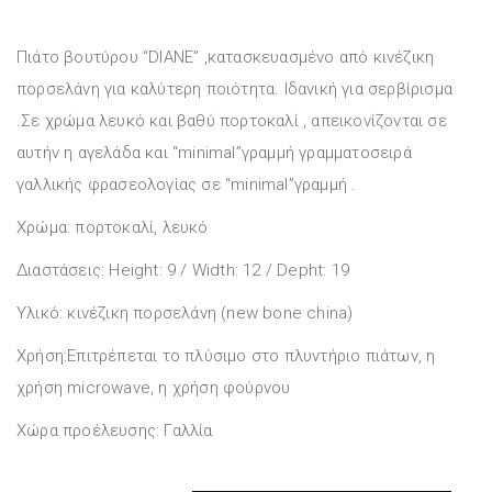
Πιάτο βουτύρου “DIANE” ,κατασκευασμένο από κινέζικη
πορσελάνη για καλύτερη ποιότητα. Ιδανική για σερβίρισμα
.Σε χρώμα λευκό και βαθύ πορτοκαλί , απεικονίζονται σε
αυτήν η αγελάδα και “minimal”γραμμή γραμματοσειρά
γαλλικής φρασεολογίας σε “minimal”γραμμή .
Χρώμα: πορτοκαλί, λευκό
Διαστάσεις: Height: 9 / Width: 12 / Depht: 19
Υλικό: κινέζικη πορσελάνη (new bone china)
Χρήση:Eπιτρέπεται το πλύσιμο στο πλυντήριο πιάτων, η
χρήση microwave, η χρήση φούρνου
Χώρα προέλευσης: Γαλλία