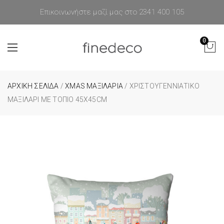
Επικοινωνήστε μαζί μας στο 2341 400 105
0
ΑΡΧΙΚΉ ΣΕΛΊΔΑ
/
XMAS ΜΑΞΙΛΑΡΙΑ
/ ΧΡΙΣΤΟΥΓΕΝΝΙΆΤΙΚΟ
ΜΑΞΙΛΆΡΙ ΜΕ ΤΟΠΊΟ 45X45CM