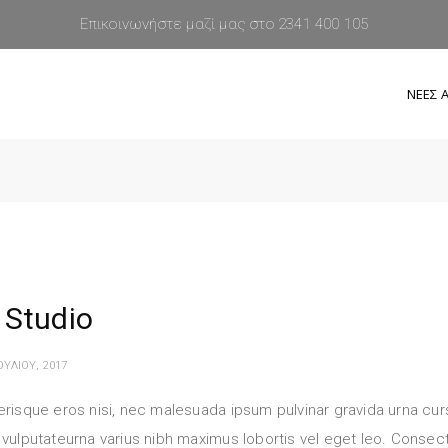
Επικοινωνήστε μαζί μας στο 2341 400 105
ΝΕΕΣ Α
 Studio
ΟΥΛΊΟΥ, 2017
risque eros nisi, nec malesuada ipsum pulvinar gravida urna cur
vulputateurna varius nibh maximus lobortis vel eget leo. Conse