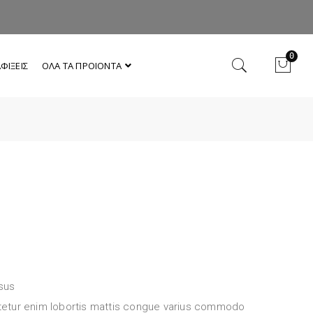
0
ΦΙΞΕΙΣ
ΟΛΑ ΤΑ ΠΡΟΙΟΝΤΑ
sus
ctetur enim lobortis mattis congue varius commodo